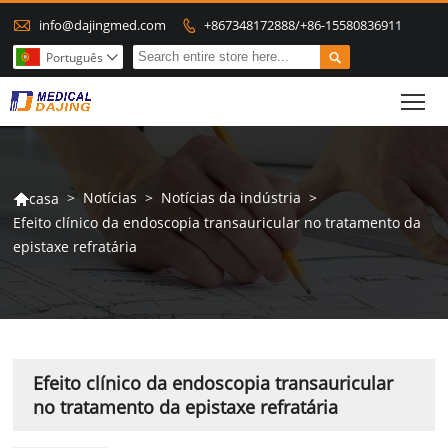

info@dajingmed.com
+867348172888/+86-15580836911


Português

To
>
Notícias
>
Notícias da indústria
>
casa

Efeito clínico da endoscopia transauricular no tratamento da
epistaxe refratária
Efeito clínico da endoscopia transauricular
no tratamento da epistaxe refratária