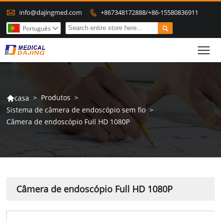

info@dajingmed.com
+867348172888/+86-15580836911


Português

To
>
Produtos
>
casa

Sistema de câmera de endoscópio sem fio
>
Câmera de endoscópio Full HD 1080P
Câmera de endoscópio Full HD 1080P